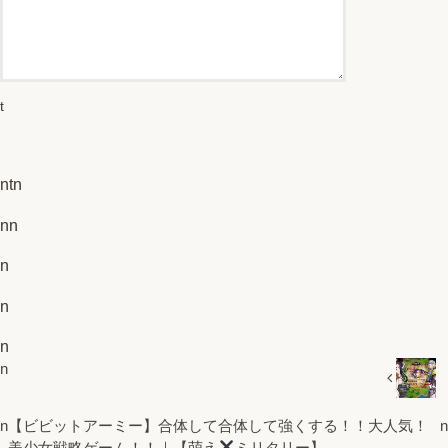
t
ntn
nn
n
n
n
n
n
【ビビットアーミー】合体して合体して強くする！！大人気！
n
美少女戦略ゲーム！！｜【萌え
ミリタリー】