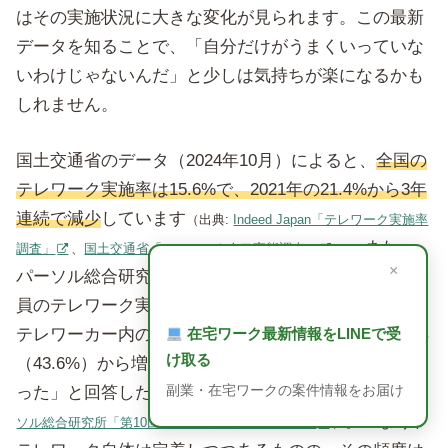
はその実施状況に大きな変化が見られます。この最新
データを知ることで、「自分だけがうまくいっていな
いわけじゃないんだ」と少しは気持ちが楽になるかも
しれません。
国土交通省のデータ（2024年10月）によると、
全国の
テレワーク実施率は15.6%で、2021年の21.4%から3年
連続で減少
しています
（出典:
Indeed Japan「テレワーク実施率
。また、
調査」
、
国土交通省「テレワーク人口実態調査」
）
×
パーソル総合研究所の調査（2025年7月）では、正社
員のテレワーク実施率は22.5%とほぼ横ばいですが、
在宅ワーク最新情報をLINEで受
テレワーカー内の「週1日未満」の割合が49.4%と前年
け取る
（43.6%）から増加しており、「テレワーク頻度が減
副業・在宅ワークの案件情報をお届け
った」と回答した人は35.8%に上っています
（出典:
パー
。つまり、
ソル総合研究所「第10回全国就業実態パネル調査」
）