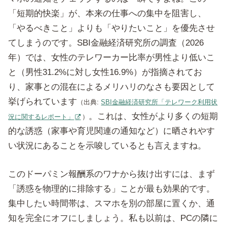
「短期的快楽」が、本来の仕事への集中を阻害し、
「やるべきこと」よりも「やりたいこと」を優先させ
てしまうのです。SBI金融経済研究所の調査（2026
年）では、女性のテレワーカー比率が男性より低いこ
と（男性31.2%に対し女性16.9%）が指摘されてお
り、家事との混在によるメリハリのなさも要因として
挙げられています
（出典:
SBI金融経済研究所「テレワーク利用状
。これは、女性がより多くの短期
況に関するレポート」
）
的な誘惑（家事や育児関連の通知など）に晒されやす
い状況にあることを示唆しているとも言えますね。
このドーパミン報酬系のワナから抜け出すには、まず
「誘惑を物理的に排除する」ことが最も効果的です。
集中したい時間帯は、スマホを別の部屋に置くか、通
知を完全にオフにしましょう。私も以前は、PCの隣に