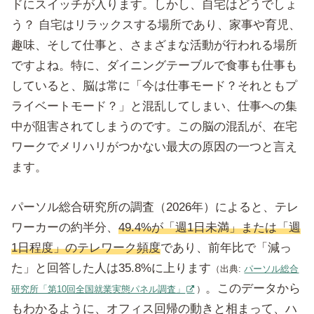
ドにスイッチが入ります。しかし、自宅はどうでしょ
う？ 自宅はリラックスする場所であり、家事や育児、
趣味、そして仕事と、さまざまな活動が行われる場所
ですよね。特に、ダイニングテーブルで食事も仕事も
していると、脳は常に「今は仕事モード？それともプ
ライベートモード？」と混乱してしまい、仕事への集
中が阻害されてしまうのです。この脳の混乱が、在宅
ワークでメリハリがつかない最大の原因の一つと言え
ます。
パーソル総合研究所の調査（2026年）によると、テレ
ワーカーの約半分、
49.4%が「週1日未満」または「週
1日程度」のテレワーク頻度
であり、前年比で「減っ
た」と回答した人は35.8%に上ります
（出典:
パーソル総合
。このデータから
研究所「第10回全国就業実態パネル調査」
）
もわかるように、オフィス回帰の動きと相まって、ハ