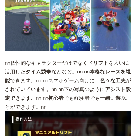
nn個性的なキャラクターだけでなく
ドリフト
を大いに
活用した
タイム競争
などなど。nn nn
本格なレースを堪
能
できます。nn nnスマホゲーム向けに、
色々な工夫
が
されていています。nn nn下の写真のように
アシスト設
定できます。
nn nn
初心者
でも経験者でも
一緒
に
遊ぶ
こ
とができます。nn