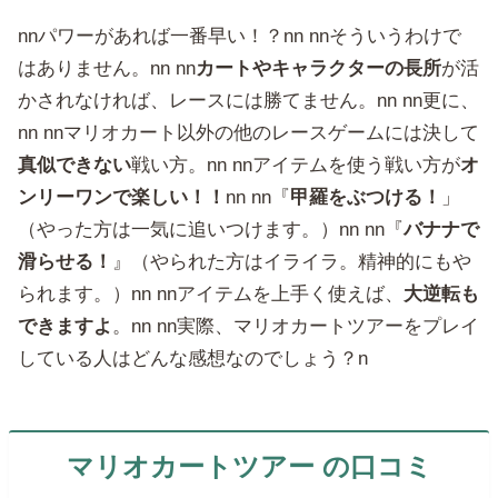
nnパワーがあれば一番早い！？nn nnそういうわけで
はありません。nn nn
カートやキャラクターの長所
が活
かされなければ、レースには勝てません。nn nn更に、
nn nnマリオカート以外の他のレースゲームには決して
真似できない
戦い方。nn nnアイテムを使う戦い方が
オ
ンリーワンで楽しい！！
nn nn『
甲羅をぶつける！
」
（やった方は一気に追いつけます。）nn nn『
バナナで
滑らせる！
』（やられた方はイライラ。精神的にもや
られます。）nn nnアイテムを上手く使えば、
大逆転も
できますよ
。nn nn実際、マリオカートツアーをプレイ
している人はどんな感想なのでしょう？n
マリオカートツアー の口コミ