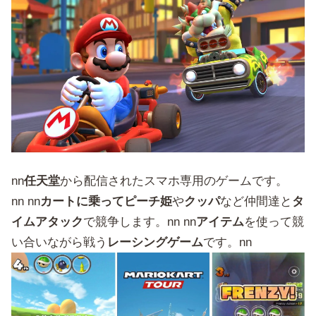
nn
任天堂
から配信されたスマホ専用のゲームです。
nn nn
カートに乗ってピーチ姫
や
クッパ
など仲間達と
タ
イムアタック
で競争します。nn nn
アイテム
を使って競
い合いながら戦う
レーシングゲーム
です。nn