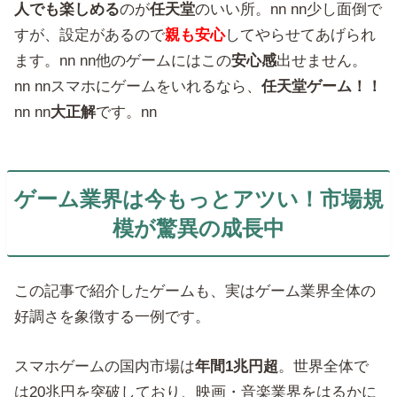
人でも楽しめる
のが
任天堂
のいい所。nn nn少し面倒で
すが、設定があるので
親も安心
してやらせてあげられ
ます。nn nn他のゲームにはこの
安心感
出せません。
nn nnスマホにゲームをいれるなら、
任天堂ゲーム！！
nn nn
大正解
です。nn
ゲーム業界は今もっとアツい！市場規
模が驚異の成長中
この記事で紹介したゲームも、実はゲーム業界全体の
好調さを象徴する一例です。
スマホゲームの国内市場は
年間1兆円超
。世界全体で
は20兆円を突破しており、映画・音楽業界をはるかに