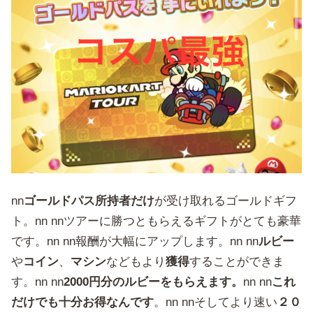
nn
ゴールドパス所持者だけ
が受け取れるゴールドギフ
ト。nn nnツアーに勝つともらえるギフトがとても豪華
です。nn nn報酬が大幅にアップします。nn nn
ルビー
や
コイン
、
マシン
などもより
獲得
することができま
す。nn nn
2000円分のルビーをもらえます。
nn nn
これ
だけでも十分お得なんです
。nn nnそしてより速い
２０