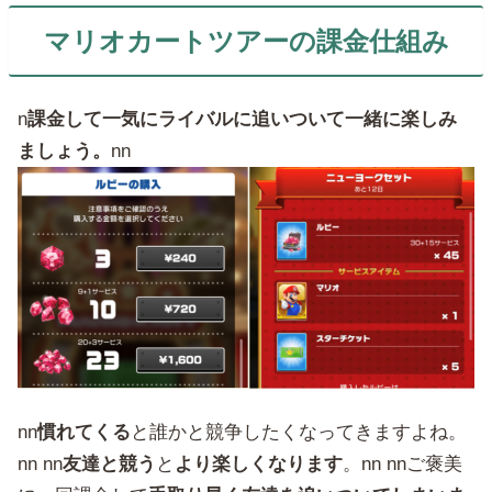
マリオカートツアーの課金仕組み
n
課金して一気にライバルに追いついて一緒に楽しみ
ましょう。
nn
nn
慣れてくる
と誰かと競争したくなってきますよね。
nn nn
友達と競う
と
より楽しくなります
。nn nnご褒美