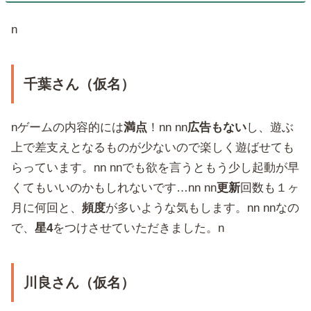
n
千葉さん（仮名）
nゲームの内容的には
満点
！nn nn
広告もない
し、遊ぶ
上で差支えとなるものが少ないので楽しく遊ばせても
らっています。nn nnでも欲を言うともう少し起動が早
くてもいいのかもしれないです…nn nn
更新
回数も１ヶ
月に何回と、
頻度
が多いような気もします。nn nnなの
で、
星4
をつけさせていただきました。n
川良さん（仮名）