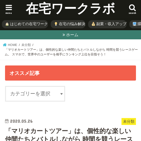
在宅ワークラボ
menu
search
はじめての在宅ワーク
在宅の悩み解決
副業・収入アップ
環
ホーム
HOME
未分類
「マリオカートツアー」は、個性的な楽しい仲間たちとバトルしながら 時間を競うレースゲー
ム。 スマホで、世界中のユーザーを相手にランキング上位を目指そう！
オススメ記事
2020.05.26
未分類
「マリオカートツアー」は、個性的な楽しい
仲間たちとバトルしながら 時間を競うレース