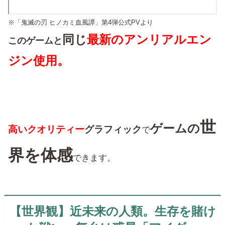
※「鬼滅の刃 ヒノカミ血風譚」第4弾公式PVより
同じ
最新のアンリアルエン
このゲームと
ジン使用。
世
ゲームの
高いクオリティー
グラフィック
で
界を体感
できます。
【世界観】近未来の人類。生存を賭け