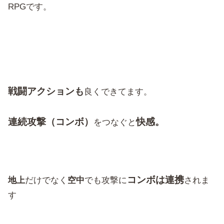
RPGです。
戦闘アクションも
良くできてます。
連続攻撃（コンボ）
快感。
をつなぐと
コンボは連携
地上
だけでなく
空中
でも攻撃に
されま
す