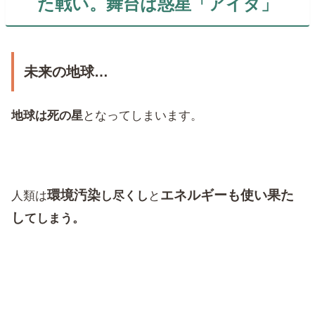
た戦い。舞台は惑星「アイダ」
未来の地球…
地球は死の星
となってしまいます。
環境汚染
エネルギーも使い果た
人類は
し尽くし
と
し
てしまう。