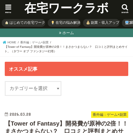
在宅ワークラボ
menu
search
はじめての在宅ワーク
在宅の悩み解決
副業・収入アップ
環
ホーム
HOME
番外編：ゲーム×副業
【Tower of Fantasy】開発費が原神の2倍！！まさかつまらない？ 口コミと評判まとめサイ
ト。（タワー オブ ファンタジー幻塔）
オススメ記事
2026.03.28
番外編：ゲーム×副業
【Tower of Fantasy】開発費が原神の2倍！！
まさかつまらない？ 口コミと評判まとめサ