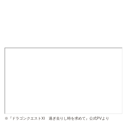
※『ドラゴンクエストXI 過ぎ去りし時を求めて』公式PVより