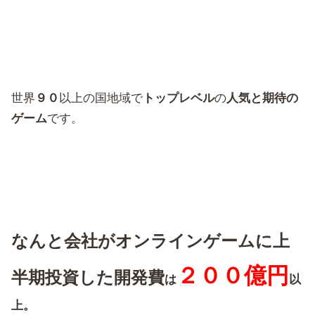
世界
９０
以上の国地域で
トップレベル
の
人気と期待の
ゲーム
です。
なんと会社がオンラインゲームに上
２００億円
半期投資した開発費
は
以
上。